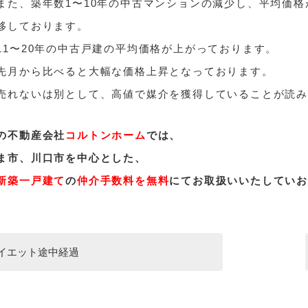
また、築年数1〜10年の中古マンションの減少し、平均価
移しております。
11〜20年の中古戸建の平均価格が上がっております。
先月から比べると大幅な価格上昇となっております。
売れないは別として、高値で媒介を獲得していることが読み
の不動産会社
コルトンホーム
では、
ま市、川口市を中心とした、
新築一戸建て
の
仲介手数料を無料
にてお取扱いいたしてい
イエット途中経過