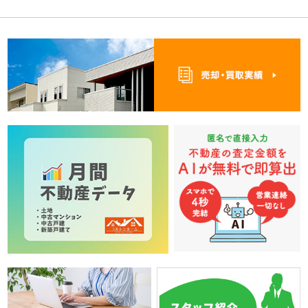
第2条（利用登録）
登録希望者が当社の定める方法によって利用登録を申請し、当社
がこれを承認することによって、利用登録が完了するものとしま
す。
当社は、利用登録の申請者に以下の事由があると判断した場合、
利用登録の申請を承認しないことがあり、その理由については一
切の開示義務を負わないものとします。
（1）利用登録の申請に際して虚偽の事項を届け出た場合
（2）本規約に違反したことがある者からの申請である場合
（3）その他、当社が利用登録を相当でないと判断した場合
第3条（ユーザーIDおよびパスワードの管理）
ユーザーは、自己の責任において、本サービスのユーザーIDおよ
びパスワードを管理するものとします。
ユーザーは、いかなる場合にも、ユーザーIDおよびパスワードを
第三者に譲渡または貸与することはできません。当社は、ユーザ
ーIDとパスワードの組み合わせが登録情報と一致してログインさ
れた場合には、そのユーザーIDを登録しているユーザー自身によ
る利用とみなします。
第4条（利用料金）