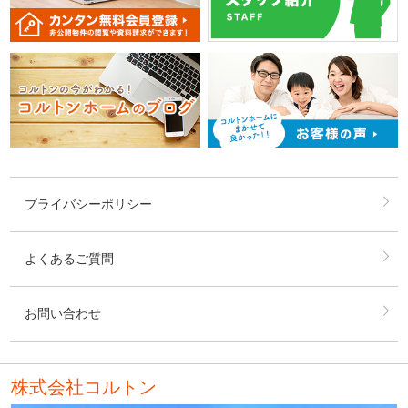
本サービスは無償で利用できるものとします。
第5条（禁止事項）
ユーザーは、本サービスの利用にあたり、以下の行為をしてはなり
ません。
（1）法令または公序良俗に違反する行為
（2）犯罪行為に関連する行為
（3）当社のサーバーまたはネットワークの機能を破壊したり、妨害
したりする行為
（4）当社のサービスの運営を妨害するおそれのある行為
（5）他のユーザーに関する個人情報等を収集または蓄積する行為
プライバシーポリシー
（6）他のユーザーに成りすます行為
（7）当社のサービスに関連して、反社会的勢力に対して直接または
間接に利益を供与する行為
よくあるご質問
（8）その他、当社が不適切と判断する行為
第6条（本サービスの提供の停止等）
お問い合わせ
当社は、以下のいずれかの事由があると判断した場合、ユーザー
に事前に通知することなく本サービスの全部または一部の提供を
停止または中断することができるものとします。
株式会社コルトン
（1）本サービスにかかるコンピュータシステムの保守点検また
は更新を行う場合