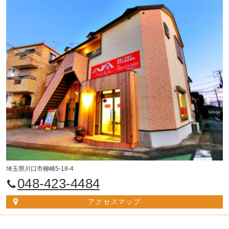
（2）地震、落雷、火災、停電または天災などの不可抗力によ
り、本サービスの提供が困難となった場合
（3）コンピュータまたは通信回線等が事故により停止した場合
（4）その他、当社が本サービスの提供が困難と判断した場合
当社は、本サービスの提供の停止または中断により、ユーザーま
たは第三者が被ったいかなる不利益または損害について、理由を
問わず一切の責任を負わないものとします。
第7条（利用制限および登録抹消）
当社は、以下の場合には、事前の通知なく、ユーザーに対して、
本サービスの全部もしくは一部の利用を制限し、またはユーザー
としての登録を抹消することができるものとします。
（1）本規約のいずれかの条項に違反した場合
（2）登録事項に虚偽の事実があることが判明した場合
（3）その他、当社が本サービスの利用を適当でないと判断した
場合
埼玉県川口市柳崎5-18-4
当社は、本条に基づき当社が行った行為によりユーザーに生じた
048-423-4484
損害について、一切の責任を負いません。
アクセスマップ
第8条（免責事項）
当社の債務不履行責任は、当社の故意または重過失によらない場