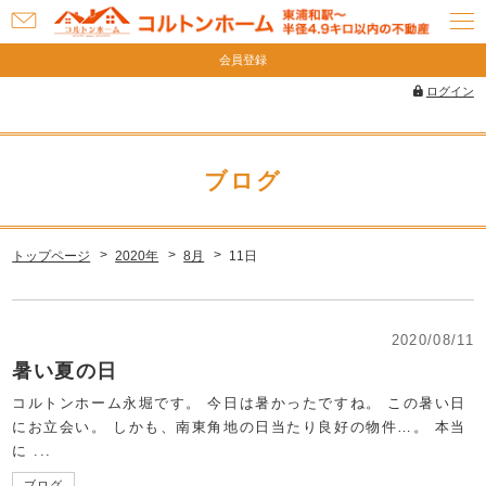
お
問
会員登録
い
ログイン
合
わ
せ
ブログ
トップページ
2020年
8月
11日
2020/08/11
暑い夏の日
コルトンホーム永堀です。 今日は暑かったですね。 この暑い日
にお立会い。 しかも、南東角地の日当たり良好の物件…。 本当
に ...
ブログ